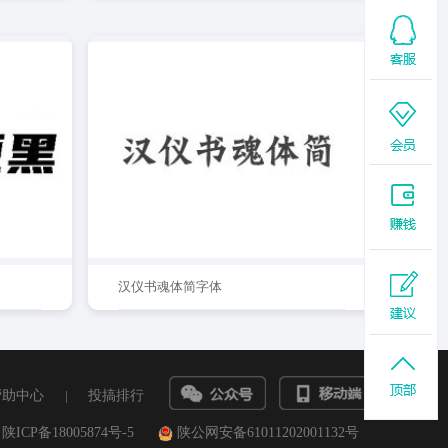
汉仪书魂体简字体
帮助中心
|
投搞排行
陕ICP备18005874号-5
陕公网安备61011202001132号