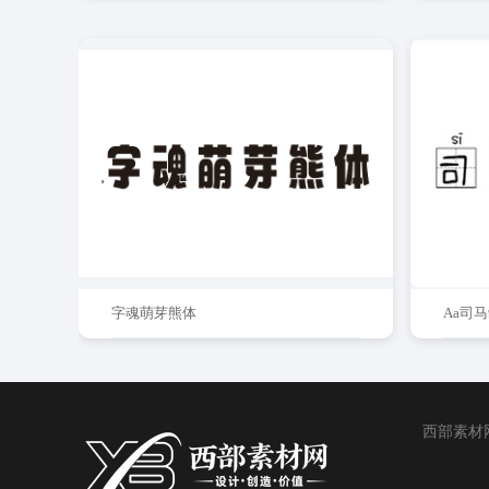
字魂萌芽熊体
Aa司
西部素材