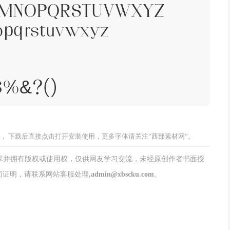
LMNOPQRSTUVWXYZ
opqrstuvwxyz
#$%&?()
， 下载后直接点击打开安装使用，更多字体请关注”西部素材网”。
分享并拥有版权或使用权，仅供网友学习交流，未经原创作者书面授
请联系网站客服处理,admin@xbscku.com。