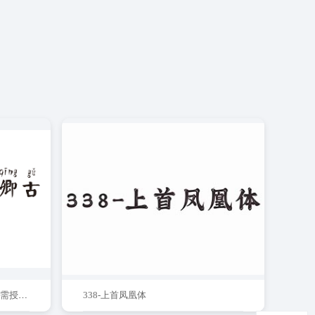
汉标颜高清真卿古楷体拼音(商用需授权)
338-上首凤凰体