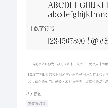
ABCDEFGHIJK
abcdefghijklmn
数字符号
1234567890 !@
当前字体名称为三极花信简体， 授权方式为个人非商用
[免责声明]:西部素材网所有作品均是用户自行上传
权，请勿作他用。若您的权利被侵害，请提供作品书面证明，
相关标签
三极花信简体