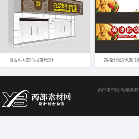
复古牛肉面门头招牌设计
高档炸鸡汉堡店门
西部素材网-精选素