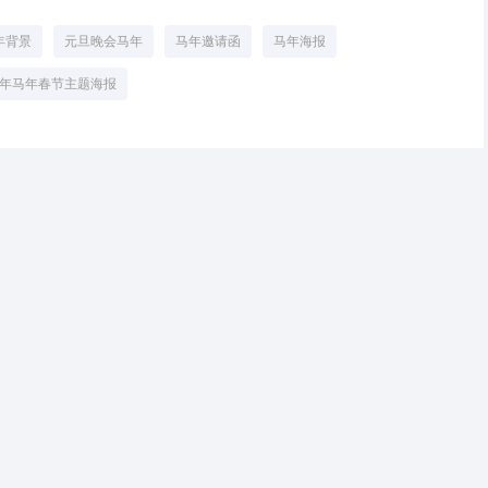
年背景
元旦晚会马年
马年邀请函
马年海报
26年马年春节主题海报