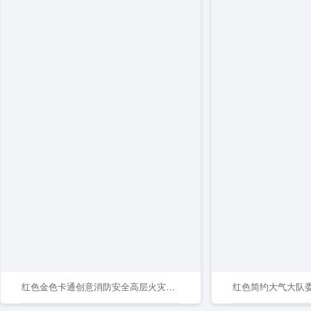
红色金色卡通创意消防安全高层火灾逃生指南手机文案海报消防安全
红色简约大气大队