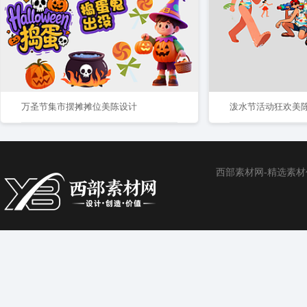
万圣节集市摆摊摊位美陈设计
泼水节活动狂欢美
西部素材网-精选素