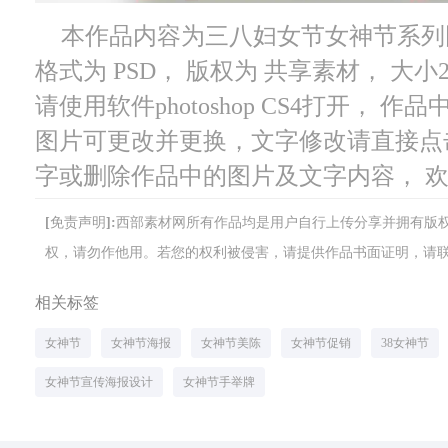
本作品内容为三八妇女节女神节系列围挡
格式为 PSD， 版权为 共享素材， 大小21
请使用软件photoshop CS4打开，
图片可更改并更换，文字修改请直接点
字或删除作品中的图片及文字内容， 
[免责声明]:西部素材网所有作品均是用户自行上传分享并拥有
权，请勿作他用。若您的权利被侵害，请提供作品书面证明，请联系网站客
相关标签
女神节
女神节海报
女神节美陈
女神节促销
38女神节
女神节宣传海报设计
女神节手举牌