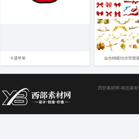
卡通苹果
金色蝴蝶结丝带图
西部素材网-精选素