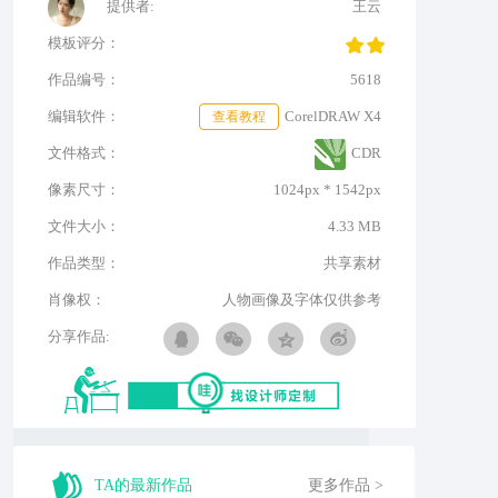
提供者:
王云
模板评分：
作品编号：
5618
编辑软件：
查看教程
CorelDRAW X4
文件格式：
CDR
像素尺寸：
1024px * 1542px
文件大小：
4.33 MB
作品类型：
共享素材
肖像权：
人物画像及字体仅供参考
分享作品:
TA的最新作品
更多作品 >