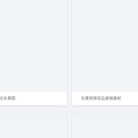
志矢量图
矢量奖牌花边麦穗素材