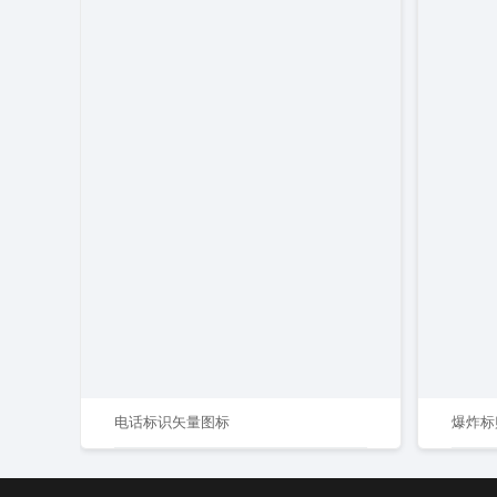
电话标识矢量图标
爆炸标