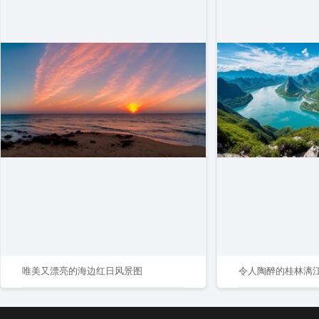
唯美又漂亮的海边红日风景图
令人陶醉的桂林漓