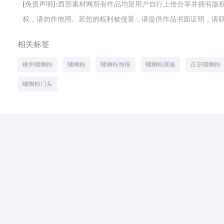
[免责声明]:西部素材网所有作品均是用户自行上传分享并拥有
权，请勿作他用。若您的权利被侵害，请提供作品书面证明，请联系网站客
相关标签
柳州螺蛳粉
螺蛳粉
螺蛳粉海报
螺蛳粉展板
正宗螺蛳粉
螺蛳粉门头