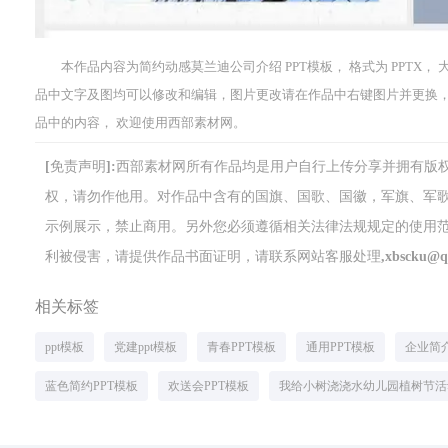
本作品内容为简约动感莫兰迪公司介绍 PPT模板， 格式为 PPTX， 大小2
品中文字及图均可以修改和编辑，图片更改请在作品中右键图片并更换
品中的内容， 欢迎使用西部素材网。
[免责声明]:西部素材网所有作品均是用户自行上传分享并拥有
权，请勿作他用。对作品中含有的国旗、国歌、国徽，军旗、军
示例展示，禁止商用。另外您必须遵循相关法律法规规定的使用
利被侵害，请提供作品书面证明，请联系网站客服处理,xbscku@qq
相关标签
ppt模板
党建ppt模板
青春PPT模板
通用PPT模板
企业简介
蓝色简约PPT模板
欢送会PPT模板
我给小树浇浇水幼儿园植树节活动