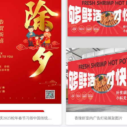
红色喜庆2025蛇年春节习俗中国传统新春习俗年俗组图宣传海报
香辣虾室内广告灯箱展架图片