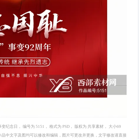
日， 编号为 5151， 格式为 PSD， 版权为 共享素材， 大小69
4打开， 作品中文字及图均可以修改和编辑，图片可更改并更换，文字修改请直接