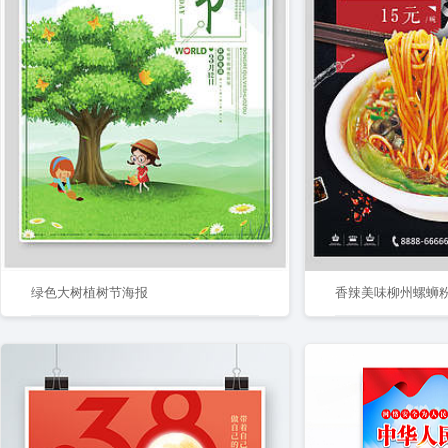
绿色大树植树节海报
香辣美味柳州螺蛳