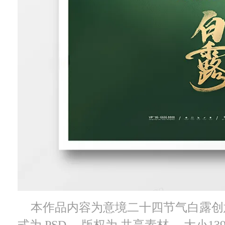
本作品内容为意境二十四节气白露创意海
式为 PSD， 版权为 共享素材， 大小13