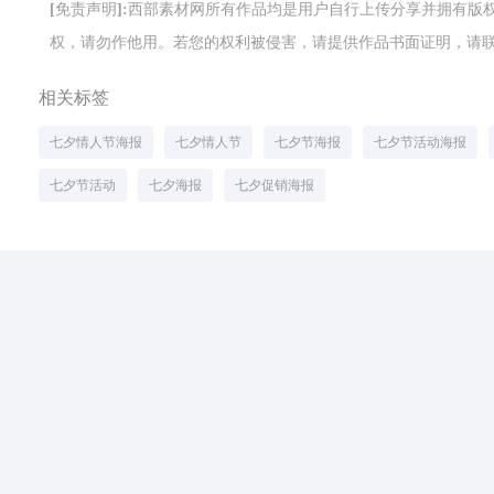
[免责声明]:西部素材网所有作品均是用户自行上传分享并拥有
权，请勿作他用。若您的权利被侵害，请提供作品书面证明，请联系网站客
相关标签
七夕情人节海报
七夕情人节
七夕节海报
七夕节活动海报
七夕节活动
七夕海报
七夕促销海报