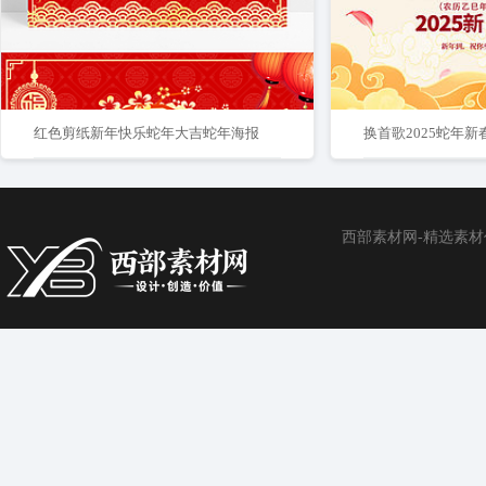
红色剪纸新年快乐蛇年大吉蛇年海报
换首歌2025蛇年
西部素材网-精选素