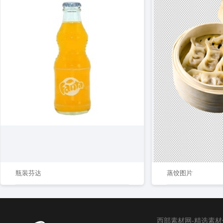
瓶装芬达
蒸饺图片
西部素材网-精选素