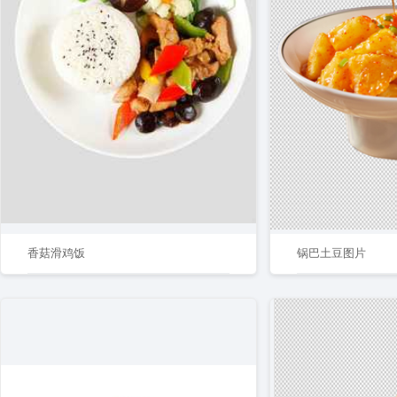
香菇滑鸡饭
锅巴土豆图片