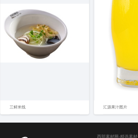
三鲜米线
汇源果汁图片
西部素材网-精选素