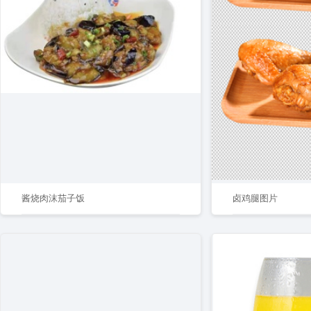
酱烧肉沫茄子饭
卤鸡腿图片