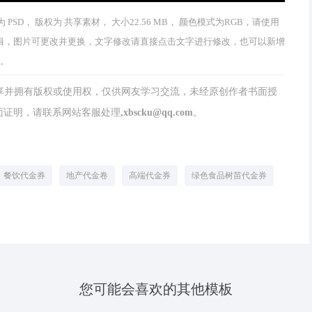
PSD， 版权为 共享素材， 大小22.56 MB， 颜色模式为RGB，请使用
修改和编辑，图片可更改并更换，文字修改请直接点击文字进行修改，也可以新增
网。
分享并拥有版权或使用权，仅供网友学习交流，未经原创作者书面授
请联系网站客服处理,xbscku@qq.com。
餐饮代金券
地产代金卷
高端代金券
绿色食品树苗代金券
您可能会喜欢的其他模板