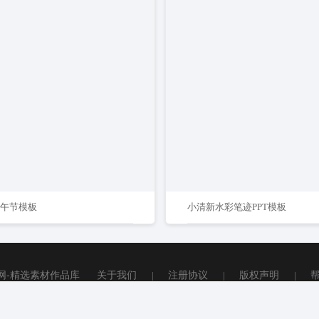
5端午节模板
小清新水彩笔迹PPT模板
网-精选素材作品库
关于我们
|
注册协议
|
版权声明
|
Copyright © 2020 - 2026 西部素材网