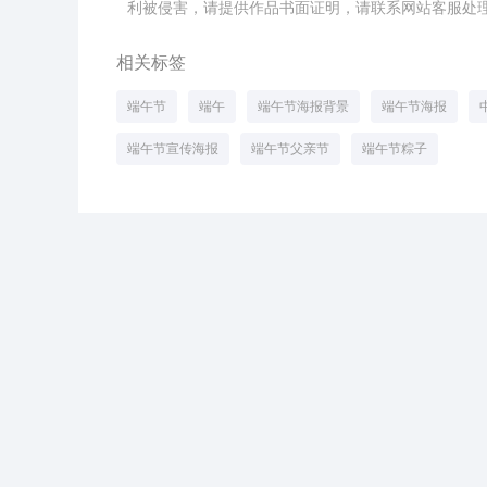
利被侵害，请提供作品书面证明，请联系网站客服处理,xbs
相关标签
端午节
端午
端午节海报背景
端午节海报
端午节宣传海报
端午节父亲节
端午节粽子