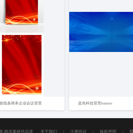
效线条商务企业会议背景
蓝色科技背景banner
网-精选素材作品库
关于我们
|
注册协议
|
版权声明
|