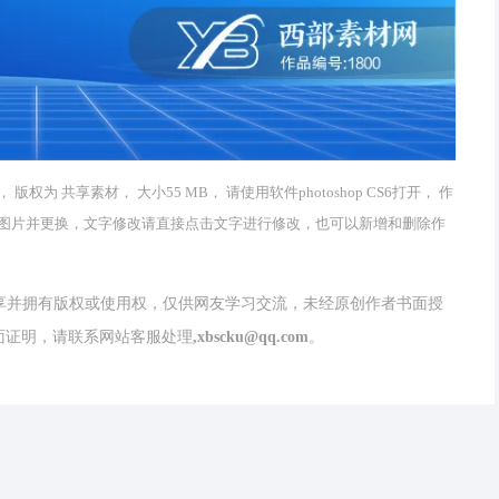
为 共享素材， 大小55 MB， 请使用软件photoshop CS6打开， 作
图片并更换，文字修改请直接点击文字进行修改，也可以新增和删除作
分享并拥有版权或使用权，仅供网友学习交流，未经原创作者书面授
请联系网站客服处理,xbscku@qq.com。