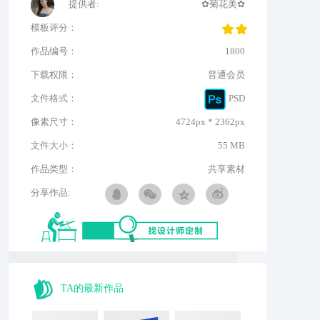
提供者:
✿菊花美✿
模板评分：
作品编号：
1800
下载权限：
普通会员
文件格式：
PSD
像素尺寸：
4724px * 2362px
文件大小：
55 MB
作品类型：
共享素材
分享作品:
TA的最新作品