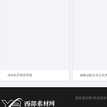
淡绿色手刷背景图
扬帆远航企业文化海
西部素材网-精选素