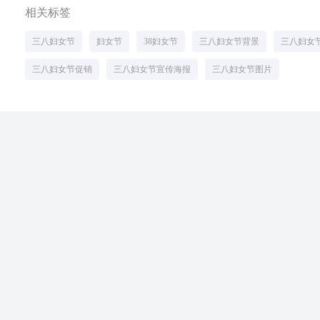
相关标签
三八妇女节
妇女节
38妇女节
三八妇女节背景
三八妇女
三八妇女节促销
三八妇女节宣传海报
三八妇女节图片