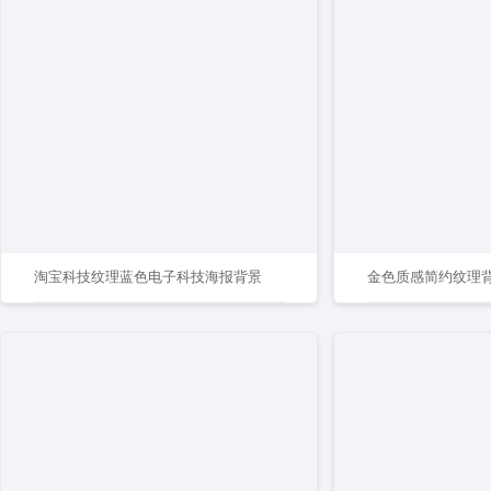
淘宝科技纹理蓝色电子科技海报背景
金色质感简约纹理