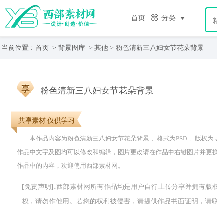
首页
分类
当前位置：
首页
>
背景图库
>
其他
> 粉色清新三八妇女节花朵背景
粉色清新三八妇女节花朵背景
共享素材 仅供学习
本作品内容为粉色清新三八妇女节花朵背景， 格式为PSD， 版权为 共享素材
作品中文字及图均可以修改和编辑，图片更改请在作品中右键图片并更
作品中的内容，欢迎使用西部素材网。
[免责声明]:西部素材网所有作品均是用户自行上传分享并拥有
权，请勿作他用。若您的权利被侵害，请提供作品书面证明，请联系网站客