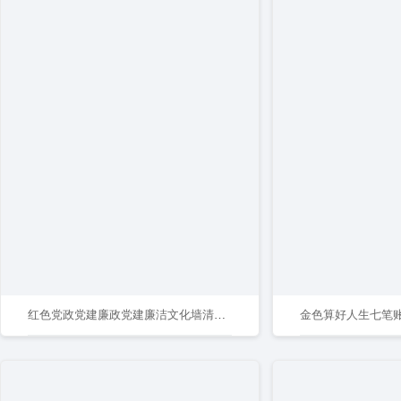
红色党政党建廉政党建廉洁文化墙清正廉洁文化墙
金色算好人生七笔