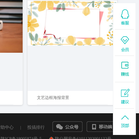
文艺边框海报背景
帮助中心
|
投搞排行
陕ICP备18005874号-5
陕公网安备61011202001132号