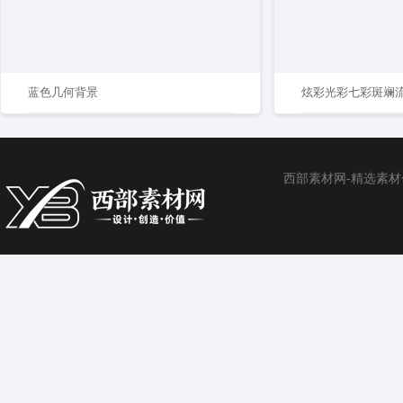
蓝色几何背景
炫彩光彩七彩斑斓
西部素材网-精选素