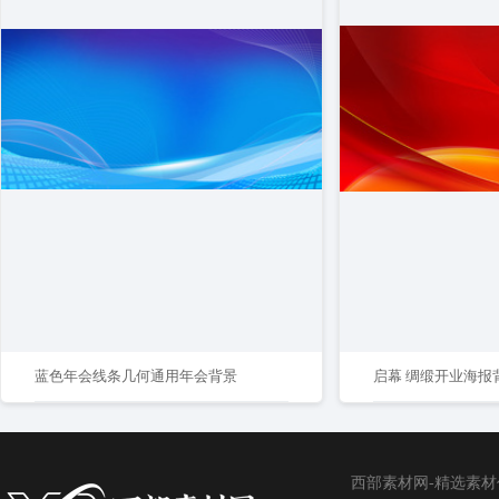
蓝色年会线条几何通用年会背景
启幕 绸缎开业海报
西部素材网-精选素