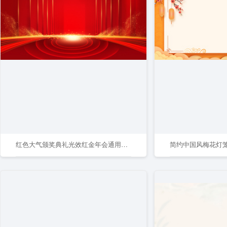
红色大气颁奖典礼光效红金年会通用喜庆背景
简约中国风梅花灯