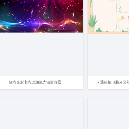
炫彩光彩七彩斑斓流光溢彩背景
卡通绿植电脑分区