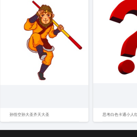
孙悟空孙大圣齐天大圣
思考白色卡通小人