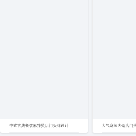
中式古典餐饮麻辣烫店门头牌设计
大气麻辣火锅店门