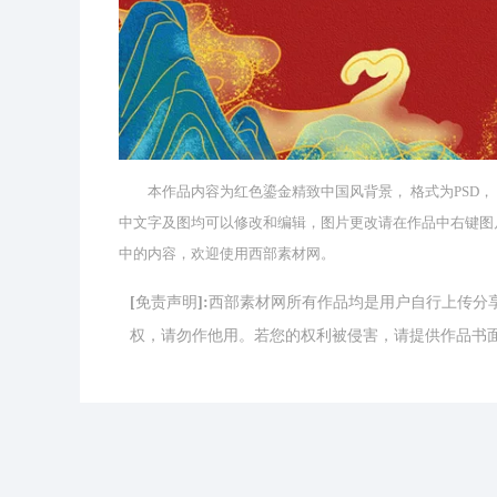
本作品内容为红色鎏金精致中国风背景， 格式为PSD， 版权为
中文字及图均可以修改和编辑，图片更改请在作品中右键图
中的内容，欢迎使用西部素材网。
[免责声明]:西部素材网所有作品均是用户自行上传
权，请勿作他用。若您的权利被侵害，请提供作品书面证明，