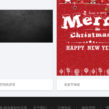
空纯色背景
圣诞节海报
网-精选素材作品库
关于我们
|
注册协议
|
版权声明
|