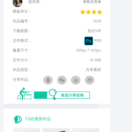
提供者:
✿菊花美✿
模板评分：
作品编号：
5639
下载权限：
包日VIP
文件格式：
PSD
像素尺寸：
820px * 410px
文件大小：
41 MB
作品类型：
共享素材
分享作品:
TA的最新作品