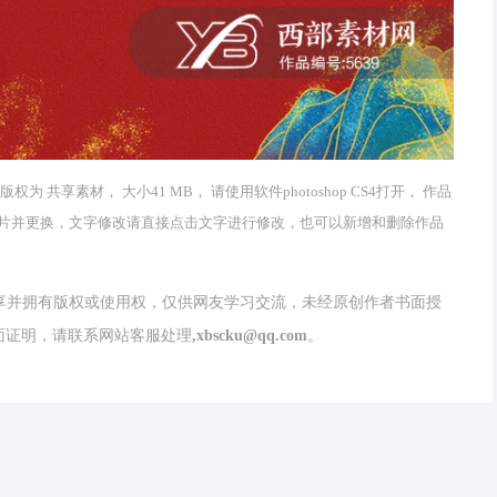
 共享素材， 大小41 MB， 请使用软件photoshop CS4打开， 作品
片并更换，文字修改请直接点击文字进行修改，也可以新增和删除作品
分享并拥有版权或使用权，仅供网友学习交流，未经原创作者书面授
请联系网站客服处理,xbscku@qq.com。