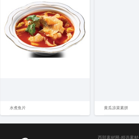
水煮鱼片
黄瓜凉菜素拼
西部素材网-精选素