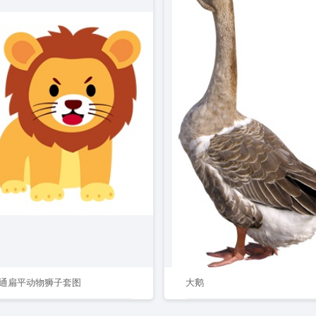
通扁平动物狮子套图
大鹅