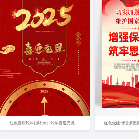
红色喜庆蛇年指针2025蛇年喜迎元旦创意海报