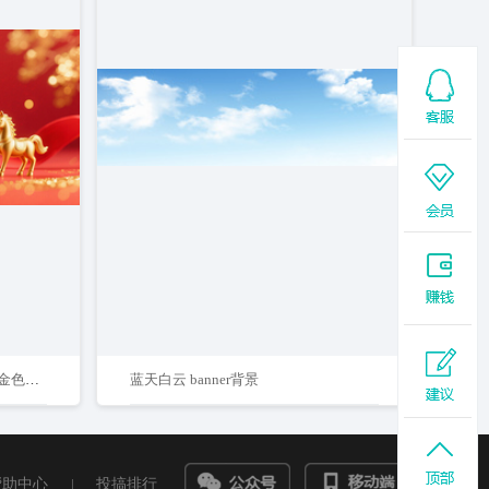
中国新年马年主题侧边是小小的金色骏马形象
蓝天白云 banner背景
帮助中心
|
投搞排行