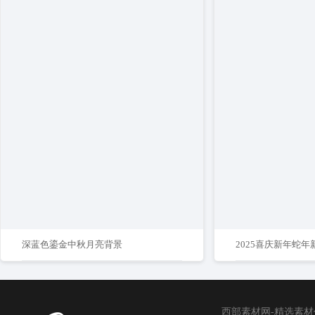
深蓝色鎏金中秋月亮背景
2025喜庆新年蛇
西部素材网-精选素