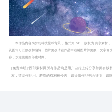
本作品内容为梦幻科技星球背景， 格式为PSD， 版权为 共享素材， 大小7
及图均可以修改和编辑，图片更改请在作品中右键图片并更换，文字修
容，欢迎使用西部素材网。
[免责声明]:西部素材网所有作品均是用户自行上传分享并拥有
权，请勿作他用。若您的权利被侵害，请提供作品书面证明，请联系网站客