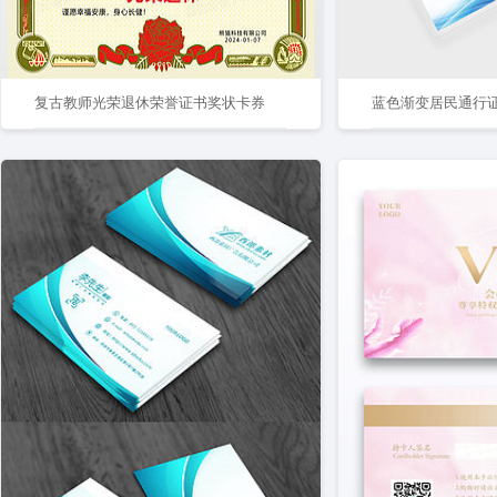
复古教师光荣退休荣誉证书奖状卡券
蓝色渐变居民通行