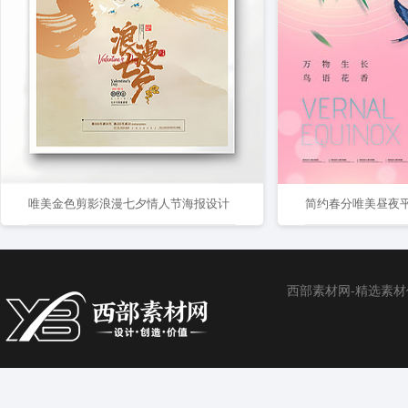
唯美金色剪影浪漫七夕情人节海报设计
简约春分唯美昼夜
西部素材网-精选素