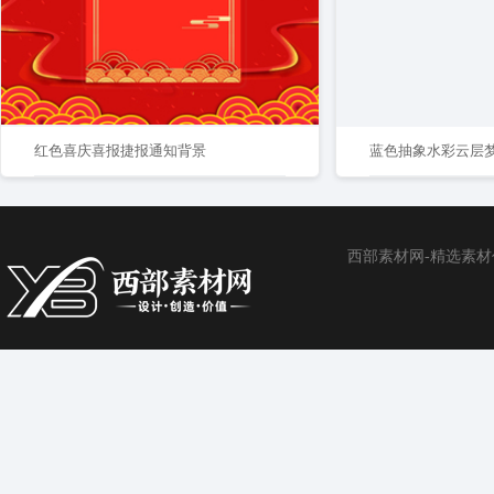
红色喜庆喜报捷报通知背景
蓝色抽象水彩云层
西部素材网-精选素