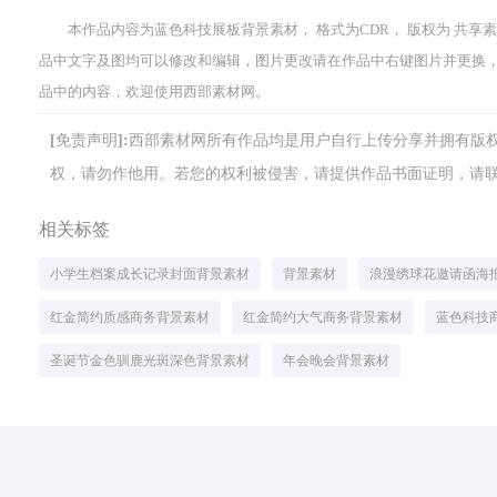
本作品内容为蓝色科技展板背景素材， 格式为CDR， 版权为 共享素材， 大
品中文字及图均可以修改和编辑，图片更改请在作品中右键图片并更换
品中的内容，欢迎使用西部素材网。
[免责声明]:西部素材网所有作品均是用户自行上传分享并拥有
权，请勿作他用。若您的权利被侵害，请提供作品书面证明，请联系网站客
相关标签
小学生档案成长记录封面背景素材
背景素材
浪漫绣球花邀请函海
红金简约质感商务背景素材
红金简约大气商务背景素材
蓝色科技
圣诞节金色驯鹿光斑深色背景素材
年会晚会背景素材