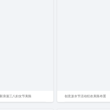
新浪漫三八妇女节美陈
创意泼水节活动狂欢美陈布置