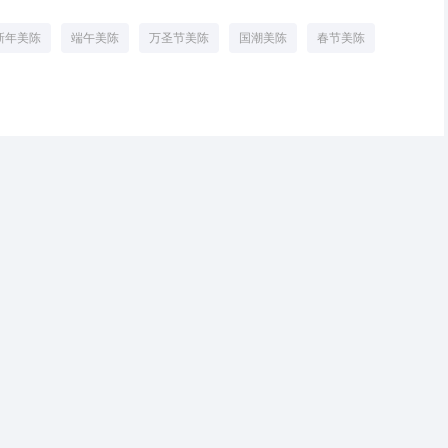
新年美陈
端午美陈
万圣节美陈
国潮美陈
春节美陈