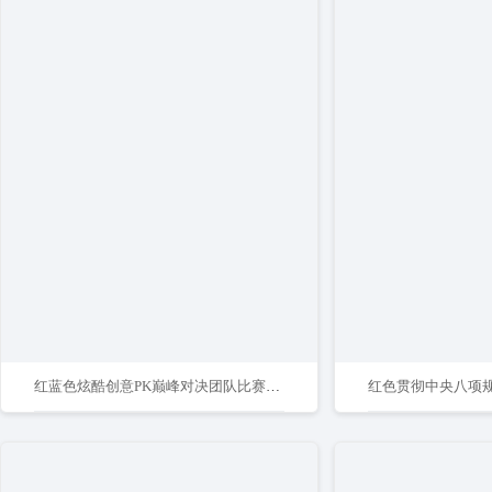
红蓝色炫酷创意PK巅峰对决团队比赛海报设计pk对抗