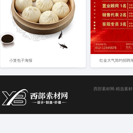
小笼包子海报
红金大气简约招聘
西部素材网-精选素