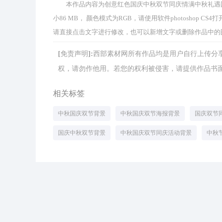
本作品内容为创意红色国庆中秋双节同庆情满中秋礼遇国庆活
小86 MB， 颜色模式为RGB，请使用软件photoshop
请直接点击文字进行修改，也可以新增文字或删除作品中的
[免责声明]:西部素材网所有作品均是用户自行上传
权，请勿作他用。若您的权利被侵害，请提供作品书面证明，
相关标签
中秋国庆双节背景
中秋国庆双节海报背景
国庆双节
国庆中秋双节背景
中秋国庆双节同庆活动背景
中秋