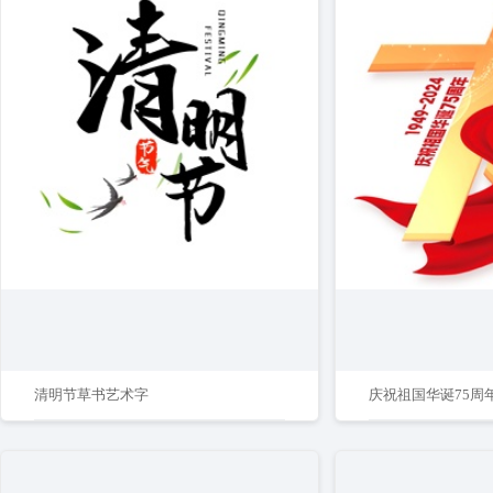
清明节草书艺术字
庆祝祖国华诞75周