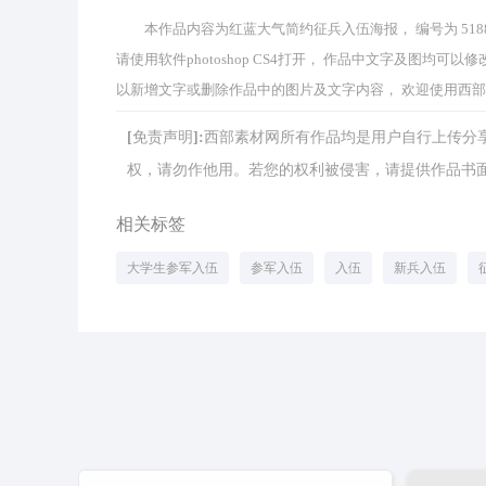
本作品内容为红蓝大气简约征兵入伍海报， 编号为 5188，
请使用软件photoshop CS4打开， 作品中文字及图
以新增文字或删除作品中的图片及文字内容， 欢迎使用西
[免责声明]:西部素材网所有作品均是用户自行上传
权，请勿作他用。若您的权利被侵害，请提供作品书面证明，
相关标签
大学生参军入伍
参军入伍
入伍
新兵入伍