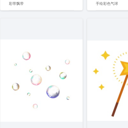
彩带飘带
手绘彩色气球