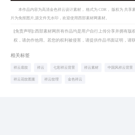
本作品内容为高清金色祥云设计素材， 格式为 CDR， 版权为 共享素材，
片为免抠图片,源文件无水印，欢迎使用西部素材网素材。
[免责声明]:西部素材网所有作品均是用户自行上传分享并拥有
权，请勿作他用。若您的权利被侵害，请提供作品书面证明，请联系网站客
相关标签
祥云底纹
祥云
七彩祥云背景
祥云素材
中国风祥云背景
祥云花纹图案
祥云纹理
金色祥云