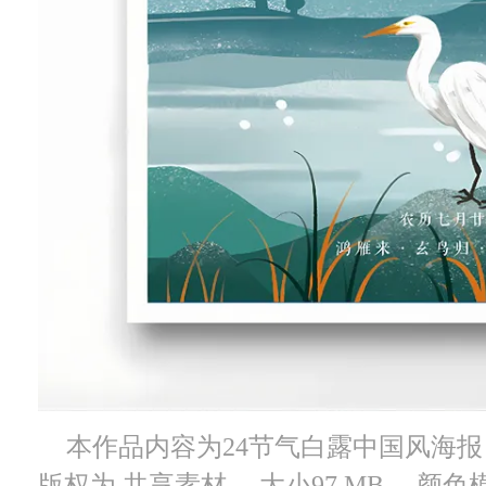
本作品内容为24节气白露中国风海报， 编
版权为 共享素材， 大小97 MB， 颜