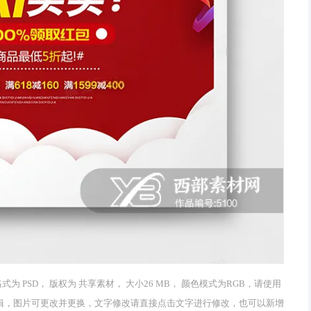
式为 PSD， 版权为 共享素材， 大小26 MB， 颜色模式为RGB，请使用
修改和编辑，图片可更改并更换，文字修改请直接点击文字进行修改，也可以新增