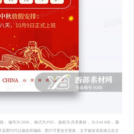
号为 5088， 格式为 PSD， 版权为 共享素材， 大小44 MB， 颜
作品中文字及图均可以修改和编辑，图片可更改并更换，文字修改请直接点击文